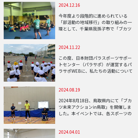
2024.12.16
ケガ予防教室を実施しました。 ケガ予
防教室 […]
今年度より段階的に進められている
「部活動の地域移行」の取り組みの一
環として、千葉県我孫子市で「ブカツ
未来アクションin我孫子」を開催しま
した。この取り組みは2024年10月〜12
2024.11.22
月に部活動の新たな形として座学も交
えたマル […]
この度、日本財団パラスポーツサポー
トセンター（パラサポ）が運営するパ
ラサポWEBに、私たちの活動について
の記事が掲載されました。 パラサポ
WEB記事「スポーツする機会が得られ
2024.08.19
ない子どもたちへ。スポーツ格差をな
くす画期的な […]
2024年8月18日、鳥取県内にて「ブカ
ツ未来アクションin鳥取」を開催しま
した。本イベントでは、各スポーツの
日本代表経験者を招き、実技と講話を
通じて子どもたちにスポーツの魅力と
2024.04.01
未来への可能性を伝える内容となりま