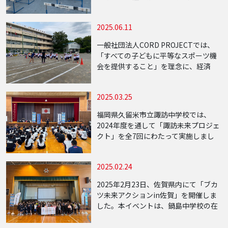
ました。当日は約20名の中学生が参加
し、走る・跳ぶなどの基本動作を中心
2025.06.11
に、陸上競技を楽しむ体験プログラム
を実施し […]
一般社団法人CORD PROJECTでは、
「すべての子どもに平等なスポーツ機
会を提供すること」を理念に、経済
的・身体的・地域的な格差によるスポ
ーツ機会の不均衡をなくすための活動
2025.03.25
を全国で展開しています。このたび、
新たな取り […]
福岡県久留米市立諏訪中学校では、
2024年度を通して「諏訪未来プロジェ
クト」を全7回にわたって実施しまし
た。本プロジェクトは、学校・地域・
企業が一体となって、「すべての子ど
2025.02.24
もが平等にスポーツ文化教育を楽しめ
る社会の実現」 […]
2025年2月23日、佐賀県内にて「ブカ
ツ未来アクションin佐賀」を開催しま
した。本イベントは、鍋島中学校の在
校生と周辺の小学生を対象に基礎能力
の向上（フィジカルトレーニング）と