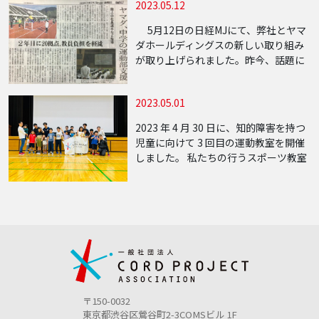
2023.05.12
ている地域が多く課題も累積していま
す。 私ども […]
5月12日の日経MJにて、弊社とヤマ
ダホールディングスの新しい取り組み
が取り上げられました。昨今、話題に
なっております中学校の部活動改革に
対し我々の目指すスポーツ教育格差の
2023.05.01
是正を推進し、日本にスポーツライフ
スタイルを […]
2023 年 4 月 30 日に、知的障害を持つ
児童に向けて 3 回目の運動教室を開催
しました。 私たちの行うスポーツ教室
は、「全ての子供達に平等なス […]
〒150-0032
東京都渋谷区鶯谷町2-3COMSビル 1F