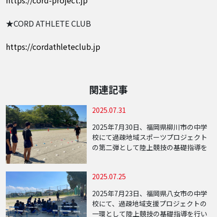
★CORD ATHLETE CLUB
https://cordathleteclub.jp
関連記事
2025.07.31
2025年7月30日、福岡県柳川市の中学
校にて過疎地域スポーツプロジェクト
の第二弾として陸上競技の基礎指導を
行いました。当日は約10名の中学生が
参加し、走る・跳ぶといった陸上競技
2025.07.25
の基本動作に加え、運動の基礎となる
身体の使 […]
2025年7月23日、福岡県八女市の中学
校にて、過疎地域支援プロジェクトの
一環として陸上競技の基礎指導を行い