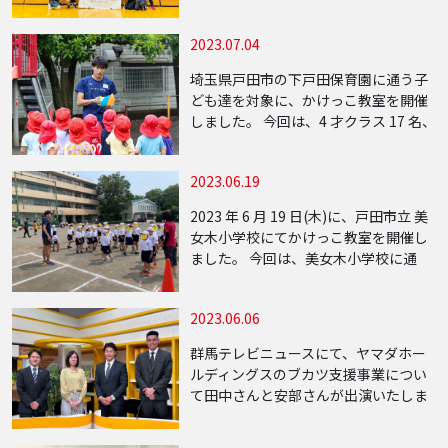
５回目となる知的障害を持つ児童に向
けたスポーツイベントを開催しまし
2023.07.04
た。 今回は、14名の子供達が参加し
[…]
埼玉県戸田市の下戸田保育園に通う子
ども達を対象に、かけっこ教室を開催
しました。 今回は、4 才クラス 17 名、
5 才クラス 18 名の、合計 35& […]
2023.06.19
2023 年 6 月 19 日(木)に、戸田市立 美
女木小学校にてかけっこ教室を開催し
ました。 今回は、美女木小学校に通
う 1 年生約 90 […]
2023.06.06
群馬テレビニュースにて、ヤマダホー
ルディングスのブカツ支援事業につい
て田中さんと安部さんが出演いたしま
した。 部活の地域移行は新たな市場と
して注目を浴びる中、まだまた模索し