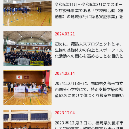
した。 […]
令和5年11月〜令和6年3月にてスポー
ツ庁委託事業である「学校部活動（運
動部）の地域移行に係る実証事業」を
山形県の中山町立中山中学校にて実施
しました。 参加生徒の中には男子バス
2024.03.21
ケットボール部・サッカー部・卓球部
といった学 […]
初めに、諏訪未来プロジェクトとは、
生徒の基礎体力の向上とスポーツ・文
化活動への関心を高めることを目的と
し、中学校・地域・関係企業等と連携
したプロジェクトとなります。本活動
2024.02.14
は、既存の部活動と並行して行う補助
クラブのような形 […]
2024年2月13日に、福岡県久留米市立
西国分小学校にて、特別支援学級の児
童62名に向けて体づくり教室を開催い
たしました。 生活の中で必要とされる
ソーシャルスキルを、スポーツを通じ
2023.12.04
て学ぶことを目的として、ミニハード
ルや風 […]
2023 年 12 月 3 日に、福岡県久留米市
にて知的障害・軽度の障害を持つ児童