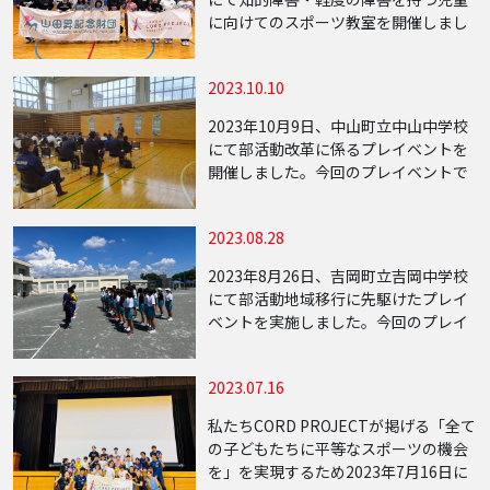
に向けてのスポーツ教室を開催しまし
た。今回の知的障害を持つ子供達への
スポーツ教室は、九州地方の福岡県で
2023.10.10
行うことができ多くの方々にご協力を
し […]
2023年10月9日、中山町立中山中学校
にて部活動改革に係るプレイベントを
開催しました。今回のプレイベントで
は実技・座学の同時開催となり、中山
中学校の生徒を対象に行われました。
2023.08.28
実技講師は陸上十種競技で世界陸上選
手権日本 […]
2023年8月26日、吉岡町立吉岡中学校
にて部活動地域移行に先駆けたプレイ
ベントを実施しました。今回のプレイ
ベントは吉岡中学校の陸上部を対象と
して行い、当日は吉岡中学校陸上部約
2023.07.16
40名が参加し、トップアスリートの指
導を受け […]
私たちCORD PROJECTが掲げる「全て
の子どもたちに平等なスポーツの機会
を」を実現するため2023年7月16日に