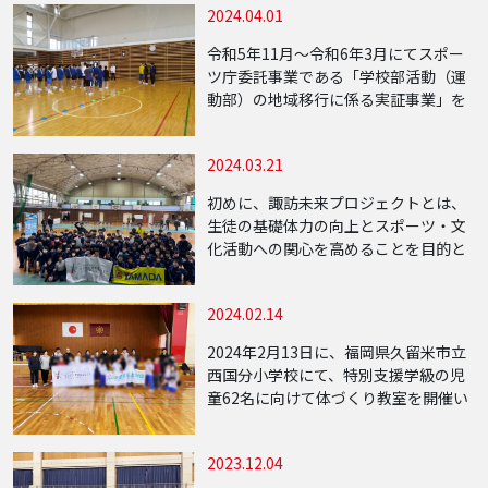
2024.04.01
未来への可能性を伝える内容となりま
した。 […]
令和5年11月〜令和6年3月にてスポー
ツ庁委託事業である「学校部活動（運
動部）の地域移行に係る実証事業」を
山形県の中山町立中山中学校にて実施
しました。 参加生徒の中には男子バス
2024.03.21
ケットボール部・サッカー部・卓球部
といった学 […]
初めに、諏訪未来プロジェクトとは、
生徒の基礎体力の向上とスポーツ・文
化活動への関心を高めることを目的と
し、中学校・地域・関係企業等と連携
したプロジェクトとなります。本活動
2024.02.14
は、既存の部活動と並行して行う補助
クラブのような形 […]
2024年2月13日に、福岡県久留米市立
西国分小学校にて、特別支援学級の児
童62名に向けて体づくり教室を開催い
たしました。 生活の中で必要とされる
ソーシャルスキルを、スポーツを通じ
2023.12.04
て学ぶことを目的として、ミニハード