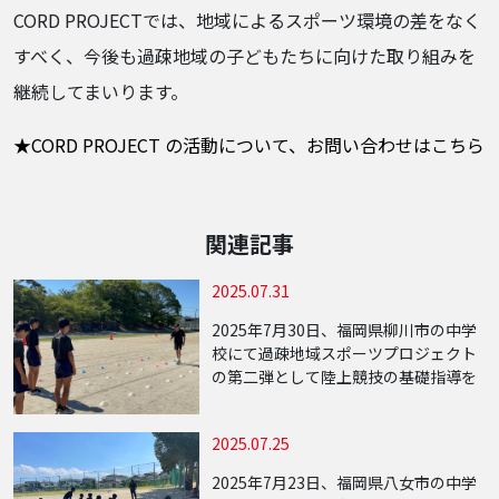
CORD PROJECTでは、地域によるスポーツ環境の差をなく
すべく、今後も過疎地域の子どもたちに向けた取り組みを
継続してまいります。
★CORD PROJECT の活動について、お問い合わせはこちら
関連記事
2025.07.31
2025年7月30日、福岡県柳川市の中学
校にて過疎地域スポーツプロジェクト
の第二弾として陸上競技の基礎指導を
行いました。当日は約10名の中学生が
参加し、走る・跳ぶといった陸上競技
2025.07.25
の基本動作に加え、運動の基礎となる
身体の使 […]
2025年7月23日、福岡県八女市の中学