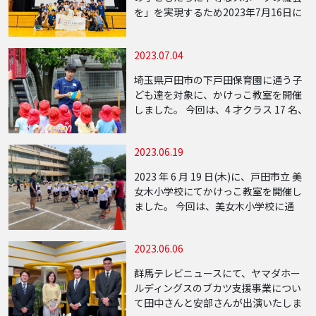
を」を実現するため2023年7月16日に
５回目となる知的障害を持つ児童に向
けたスポーツイベントを開催しまし
2023.07.04
た。 今回は、14名の子供達が参加し
[…]
埼玉県戸田市の下戸田保育園に通う子
ども達を対象に、かけっこ教室を開催
しました。 今回は、4 才クラス 17 名、
5 才クラス 18 名の、合計 35& […]
2023.06.19
2023 年 6 月 19 日(木)に、戸田市立 美
女木小学校にてかけっこ教室を開催し
ました。 今回は、美女木小学校に通
う 1 年生約 90 […]
2023.06.06
群馬テレビニュースにて、ヤマダホー
ルディングスのブカツ支援事業につい
て田中さんと安部さんが出演いたしま