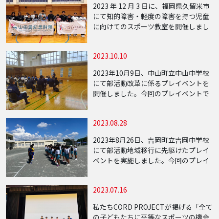
ルや風 […]
2023 年 12 月 3 日に、福岡県久留米市
にて知的障害・軽度の障害を持つ児童
に向けてのスポーツ教室を開催しまし
た。今回の知的障害を持つ子供達への
スポーツ教室は、九州地方の福岡県で
2023.10.10
行うことができ多くの方々にご協力を
し […]
2023年10月9日、中山町立中山中学校
にて部活動改革に係るプレイベントを
開催しました。今回のプレイベントで
は実技・座学の同時開催となり、中山
中学校の生徒を対象に行われました。
2023.08.28
実技講師は陸上十種競技で世界陸上選
手権日本 […]
2023年8月26日、吉岡町立吉岡中学校
にて部活動地域移行に先駆けたプレイ
ベントを実施しました。今回のプレイ
ベントは吉岡中学校の陸上部を対象と
して行い、当日は吉岡中学校陸上部約
2023.07.16
40名が参加し、トップアスリートの指
導を受け […]
私たちCORD PROJECTが掲げる「全て
の子どもたちに平等なスポーツの機会