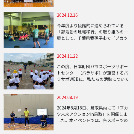
校生と周辺の小学生を対象に基礎能力
の向上（フィジカルトレーニング）と
2024.12.16
ケガ予防教室を実施しました。 ケガ予
防教室 […]
今年度より段階的に進められている
「部活動の地域移行」の取り組みの一
環として、千葉県我孫子市で「ブカツ
未来アクションin我孫子」を開催しま
した。この取り組みは2024年10月〜12
2024.11.22
月に部活動の新たな形として座学も交
えたマル […]
この度、日本財団パラスポーツサポー
トセンター（パラサポ）が運営するパ
ラサポWEBに、私たちの活動について
の記事が掲載されました。 パラサポ
WEB記事「スポーツする機会が得られ
2024.08.19
ない子どもたちへ。スポーツ格差をな
くす画期的な […]
2024年8月18日、鳥取県内にて「ブカ
ツ未来アクションin鳥取」を開催しま
した。本イベントでは、各スポーツの
日本代表経験者を招き、実技と講話を
通じて子どもたちにスポーツの魅力と