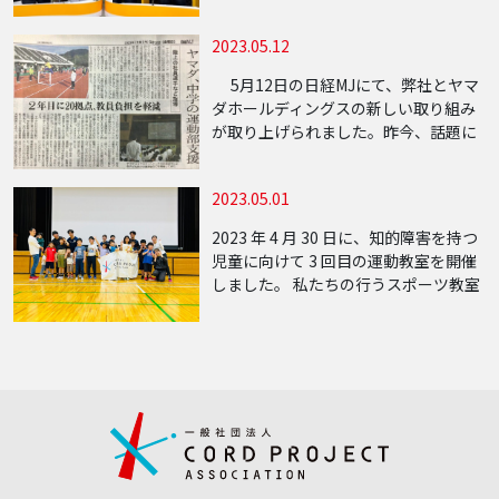
した。 部活の地域移行は新たな市場と
して注目を浴びる中、まだまた模索し
2023.05.12
ている地域が多く課題も累積していま
す。 私ども […]
5月12日の日経MJにて、弊社とヤマ
ダホールディングスの新しい取り組み
が取り上げられました。昨今、話題に
なっております中学校の部活動改革に
対し我々の目指すスポーツ教育格差の
2023.05.01
是正を推進し、日本にスポーツライフ
スタイルを […]
2023 年 4 月 30 日に、知的障害を持つ
児童に向けて 3 回目の運動教室を開催
しました。 私たちの行うスポーツ教室
は、「全ての子供達に平等なス […]