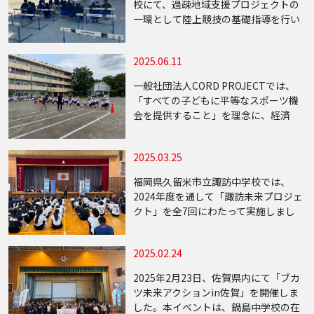
校にて、過疎地域支援プロジェクトの
一環として陸上競技の基礎指導を行い
ました。当日は約20名の中学生が参加
し、走る・跳ぶなどの基本動作を中心
2025.06.11
に、陸上競技を楽しむ体験プログラム
を実施し […]
一般社団法人CORD PROJECTでは、
「すべての子どもに平等なスポーツ機
会を提供すること」を理念に、経済
的・身体的・地域的な格差によるスポ
ーツ機会の不均衡をなくすための活動
2025.03.25
を全国で展開しています。このたび、
新たな取り […]
福岡県久留米市立諏訪中学校では、
2024年度を通して「諏訪未来プロジェ
クト」を全7回にわたって実施しまし
た。本プロジェクトは、学校・地域・
企業が一体となって、「すべての子ど
2025.02.24
もが平等にスポーツ文化教育を楽しめ
る社会の実現」 […]
2025年2月23日、佐賀県内にて「ブカ
ツ未来アクションin佐賀」を開催しま
した。本イベントは、鍋島中学校の在