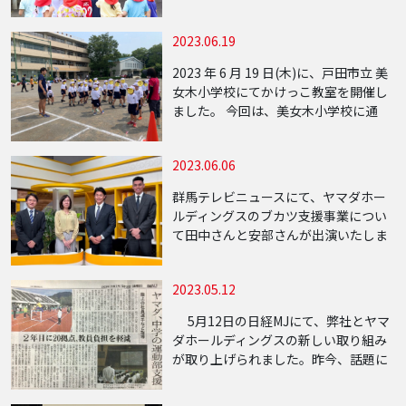
5 才クラス 18 名の、合計 35& […]
2023.06.19
2023 年 6 月 19 日(木)に、戸田市立 美
女木小学校にてかけっこ教室を開催し
ました。 今回は、美女木小学校に通
う 1 年生約 90 […]
2023.06.06
群馬テレビニュースにて、ヤマダホー
ルディングスのブカツ支援事業につい
て田中さんと安部さんが出演いたしま
した。 部活の地域移行は新たな市場と
して注目を浴びる中、まだまた模索し
2023.05.12
ている地域が多く課題も累積していま
す。 私ども […]
5月12日の日経MJにて、弊社とヤマ
ダホールディングスの新しい取り組み
が取り上げられました。昨今、話題に
なっております中学校の部活動改革に
対し我々の目指すスポーツ教育格差の