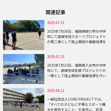
関連記事
2025.07.31
2025年7月30日、福岡県柳川市の中学
校にて過疎地域スポーツプロジェクト
の第二弾として陸上競技の基礎指導を
行いました。当日は約10名の中学生が
参加し、走る・跳ぶといった陸上競技
2025.07.25
の基本動作に加え、運動の基礎となる
身体の使 […]
2025年7月23日、福岡県八女市の中学
校にて、過疎地域支援プロジェクトの
一環として陸上競技の基礎指導を行い
ました。当日は約20名の中学生が参加
し、走る・跳ぶなどの基本動作を中心
2025.06.11
に、陸上競技を楽しむ体験プログラム
を実施し […]
一般社団法人CORD PROJECTでは、
「すべての子どもに平等なスポーツ機
会を提供すること」を理念に、経済