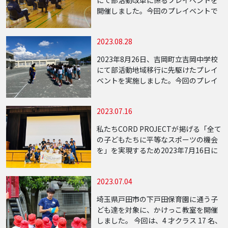
にて部活動改革に係るプレイベントを
開催しました。今回のプレイベントで
は実技・座学の同時開催となり、中山
中学校の生徒を対象に行われました。
2023.08.28
実技講師は陸上十種競技で世界陸上選
手権日本 […]
2023年8月26日、吉岡町立吉岡中学校
にて部活動地域移行に先駆けたプレイ
ベントを実施しました。今回のプレイ
ベントは吉岡中学校の陸上部を対象と
して行い、当日は吉岡中学校陸上部約
2023.07.16
40名が参加し、トップアスリートの指
導を受け […]
私たちCORD PROJECTが掲げる「全て
の子どもたちに平等なスポーツの機会
を」を実現するため2023年7月16日に
５回目となる知的障害を持つ児童に向
けたスポーツイベントを開催しまし
2023.07.04
た。 今回は、14名の子供達が参加し
[…]
埼玉県戸田市の下戸田保育園に通う子
ども達を対象に、かけっこ教室を開催
しました。 今回は、4 才クラス 17 名、