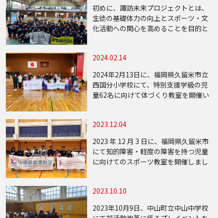
といった学 […]
初めに、諏訪未来プロジェクトとは、
生徒の基礎体力の向上とスポーツ・文
化活動への関心を高めることを目的と
し、中学校・地域・関係企業等と連携
したプロジェクトとなります。本活動
2024.02.14
は、既存の部活動と並行して行う補助
クラブのような形 […]
2024年2月13日に、福岡県久留米市立
西国分小学校にて、特別支援学級の児
童62名に向けて体づくり教室を開催い
たしました。 生活の中で必要とされる
ソーシャルスキルを、スポーツを通じ
2023.12.04
て学ぶことを目的として、ミニハード
ルや風 […]
2023 年 12 月 3 日に、福岡県久留米市
にて知的障害・軽度の障害を持つ児童
に向けてのスポーツ教室を開催しまし
た。今回の知的障害を持つ子供達への
スポーツ教室は、九州地方の福岡県で
2023.10.10
行うことができ多くの方々にご協力を
し […]
2023年10月9日、中山町立中山中学校