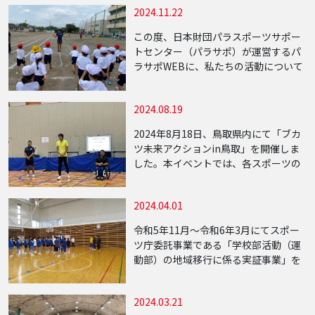
2024.11.22
月に部活動の新たな形として座学も交
えたマル […]
この度、日本財団パラスポーツサポー
トセンター（パラサポ）が運営するパ
ラサポWEBに、私たちの活動について
の記事が掲載されました。 パラサポ
WEB記事「スポーツする機会が得られ
2024.08.19
ない子どもたちへ。スポーツ格差をな
くす画期的な […]
2024年8月18日、鳥取県内にて「ブカ
ツ未来アクションin鳥取」を開催しま
した。本イベントでは、各スポーツの
日本代表経験者を招き、実技と講話を
通じて子どもたちにスポーツの魅力と
2024.04.01
未来への可能性を伝える内容となりま
した。 […]
令和5年11月〜令和6年3月にてスポー
ツ庁委託事業である「学校部活動（運
動部）の地域移行に係る実証事業」を
山形県の中山町立中山中学校にて実施
しました。 参加生徒の中には男子バス
2024.03.21
ケットボール部・サッカー部・卓球部