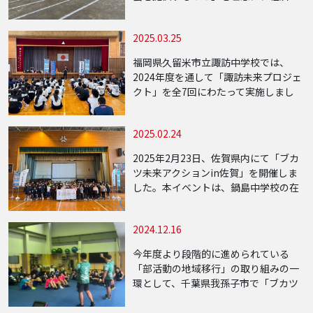
的・身体的・地域的な格差によるスポ
ーツ機会の不均衡をなくすための活動
2025.03.25
を全国で展開しています。このたび、
新たな取り […]
福岡県久留米市立諏訪中学校では、
2024年度を通して「諏訪未来プロジェ
クト」を全7回にわたって実施しまし
た。本プロジェクトは、学校・地域・
企業が一体となって、「すべての子ど
2025.02.24
もが平等にスポーツ文化教育を楽しめ
る社会の実現」 […]
2025年2月23日、佐賀県内にて「ブカ
ツ未来アクションin佐賀」を開催しま
した。本イベントは、鍋島中学校の在
校生と周辺の小学生を対象に基礎能力
の向上（フィジカルトレーニング）と
2024.12.16
ケガ予防教室を実施しました。 ケガ予
防教室 […]
今年度より段階的に進められている
「部活動の地域移行」の取り組みの一
環として、千葉県我孫子市で「ブカツ
未来アクションin我孫子」を開催しま
した。この取り組みは2024年10月〜12